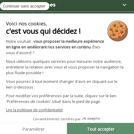

Moulin des Moines

Boutique

Avantages et services
S'inscrire à la newsletter
Facebook
YouTube
Instagram
LinkedIn
CGV particuliers
Politique de confidentialité