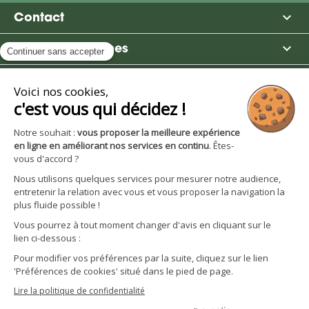

Contact

Moulin des Moines

Boutique

Avantages et services
S'inscrire à la newsletter
Facebook
YouTube
Instagram
LinkedIn