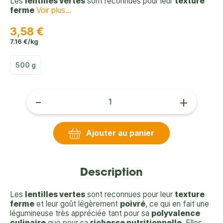
Les
lentilles vertes
sont reconnues pour leur
texture
ferme
Voir plus...
3,58 €
7.16 €/kg
500 g
-
+
Ajouter au panier
Description
Les
lentilles vertes
sont reconnues pour leur
texture
ferme
et leur goût légèrement
poivré
, ce qui en fait une
légumineuse très appréciée tant pour sa
polyvalence
culinaire
que pour sa
richesse nutritionnelle
. Elles