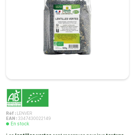
Réf :
LENVER
EAN :
3347430022149
En stock