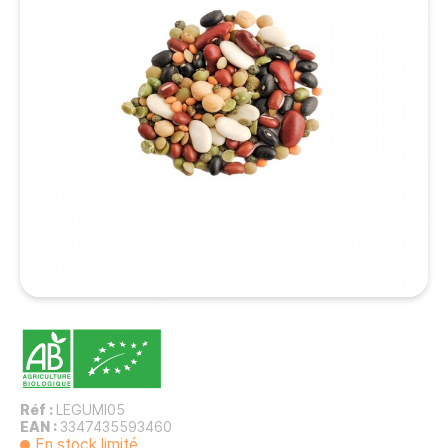
Réf :
LEGUMI05
EAN :
3347435593460
En stock limité