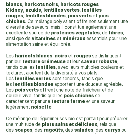
blancs
,
haricots noirs
,
haricots rouges
Kidney
,
azukis
,
lentilles vertes
,
lentilles
rouges
,
lentilles blondes
,
pois verts
et
pois
chiches
. Ce mélange polyvalent offre non seulement une
diversité de saveurs, mais il constitue également une
excellente source de
protéines végétales
, de
fibres
,
ainsi que de
vitamines
et
minéraux
essentiels pour une
alimentation saine et équilibrée.
Les
haricots blancs
,
noirs
et
rouges
se distinguent
par leur
texture crémeuse
et leur
saveur robuste
,
tandis que les
lentilles
, avec leurs multiples couleurs et
textures, ajoutent de la diversité à vos plats.
Les
lentilles vertes
sont tendres, tandis que
les
lentilles blondes
apportent une douceur agréable.
Les
pois verts
offrent une note de fraîcheur et de
couleur vive, tandis que les
pois chiches
se
caractérisent par une
texture ferme
et une saveur
légèrement
noisette
.
Ce mélange de légumineuses bio est parfait pour préparer
une multitude de
plats sains et délicieux
, tels que
des
soupes
, des
ragoûts
, des
salades
, des
currys
ou