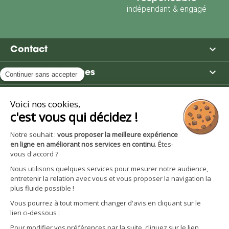
indépendant & engagé

Contact

Moulin des Moines

Boutique

Avantages et services
S'inscrire à la newsletter
Facebook
YouTube
Instagram
LinkedIn