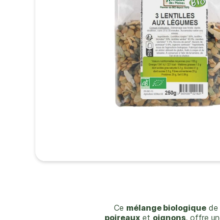
Ce
mélange biologique
d
poireaux
et
oignons
, offre u