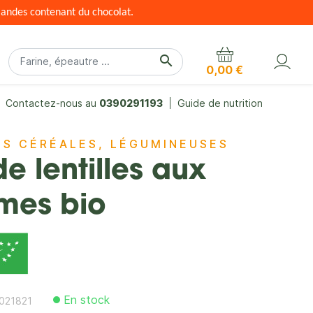
mandes contenant du chocolat.
search
0,00 €
Contactez-nous au
0390291193
Guide de nutrition
S CÉRÉALES, LÉGUMINEUSES
de lentilles aux
mes bio
En stock
021821