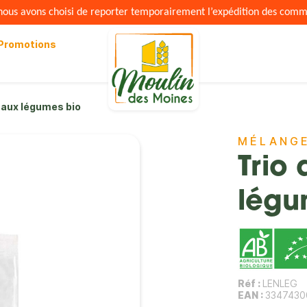
s nous avons choisi de reporter temporairement l’expédition des com
Promotions
s aux légumes bio
MÉLANGE
Trio 
légu
Réf :
LENLEG
EAN :
3347430