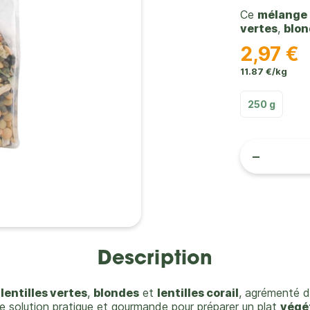
Ce
mélange 
vertes
,
blo
2,97 €
11.87 €/kg
250 g
-
Description
e
lentilles vertes
,
blondes
et
lentilles corail
, agrémenté 
ne solution pratique et gourmande pour préparer un plat
végé