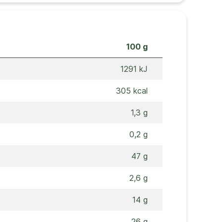
100 g
1291 kJ
305 kcal
1,3 g
0,2 g
47 g
2,6 g
14 g
26 g