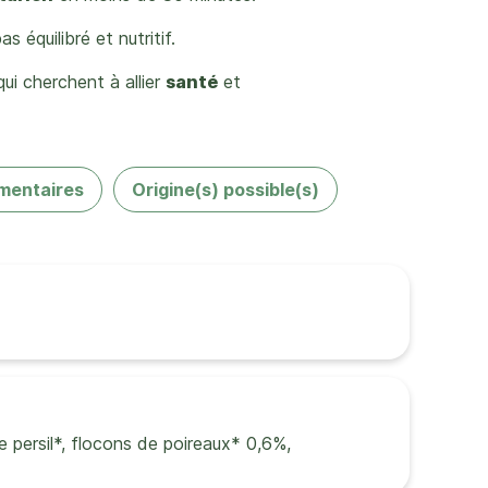
s équilibré et nutritif.
i cherchent à allier
santé
et
mentaires
Origine(s) possible(s)
e persil*, flocons de poireaux* 0,6%,