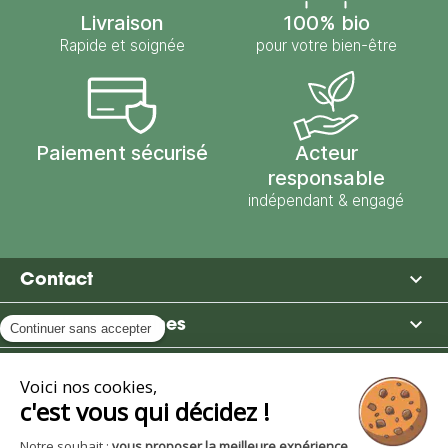
Livraison
100% bio
Rapide et soignée
pour votre bien-être
Paiement sécurisé
Acteur
responsable
indépendant & engagé

Contact

Moulin des Moines

Boutique

Avantages et services