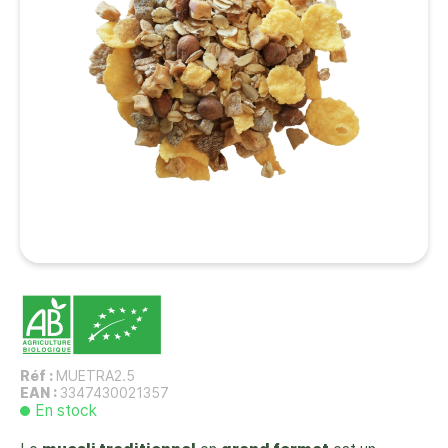
Réf :
MUETRA2.5
EAN :
3347430021357
En stock