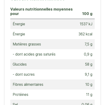
Valeurs nutritionnelles moyennes
pour
100 g
Énergie
1537 kJ
Énergie
362 kcal
Matières grasses
7,5 g
- dont acides gras saturés
0,9 g
Glucides
58 g
- dont sucres
9,1 g
Fibres alimentaires
10 g
Protéines
11 g
Sel
0,06 g