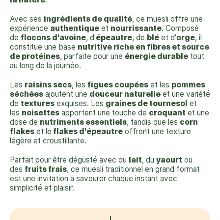
Avec ses
ingrédients de qualité
, ce muesli offre une
expérience
authentique
et
nourrissante
. Composé
de
flocons d'avoine
, d'
épeautre
, de
blé
et d'
orge
, il
constitue une base
nutritive riche en fibres et source
de protéines
, parfaite pour une
énergie durable
tout
au long de la journée.
Les
raisins secs
, les
figues coupées
et les
pommes
séchées
ajoutent une
douceur naturelle
et une variété
de
textures
exquises. Les
graines de tournesol
et
les
noisettes
apportent une touche de
croquant
et une
dose de
nutriments essentiels
, tandis que les
corn
flakes
et le
flakes d'épeautre
offrent une texture
légère et croustillante.
Parfait pour être dégusté avec du
lait
, du
yaourt
ou
des
fruits frais
, ce muesli traditionnel en grand format
est une invitation à savourer chaque instant avec
simplicité et plaisir.