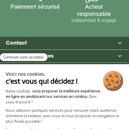
Paiement sécurisé
Acteur
responsable
indépendant & engagé

Contact

Moulin des Moines

Boutique

Avantages et services
S'inscrire à la newsletter
Facebook
YouTube
Instagram
LinkedIn