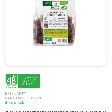
Réf :
NOISET
EAN :
3347430021678
En stock