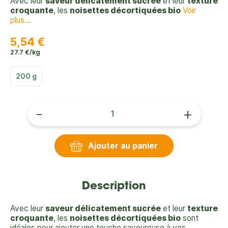
Avec leur
saveur délicatement sucrée
et leur
texture
croquante
, les
noisettes décortiquées bio
Voir
plus...
5,54 €
27.7 €/kg
200 g
-
+
Ajouter au panier
Description
Avec leur
saveur délicatement sucrée
et leur
texture
croquante
, les
noisettes décortiquées bio
sont
idéales pour ajouter une touche savoureuse à vos