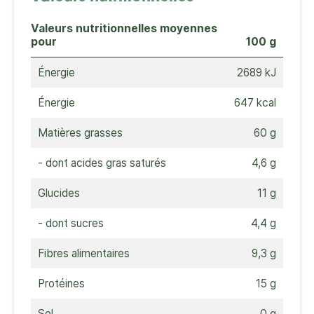
Valeurs nutritionnelles moyennes
pour
100 g
Énergie
2689 kJ
Énergie
647 kcal
Matières grasses
60 g
- dont acides gras saturés
4,6 g
Glucides
11 g
- dont sucres
4,4 g
Fibres alimentaires
9,3 g
Protéines
15 g
Sel
0 g