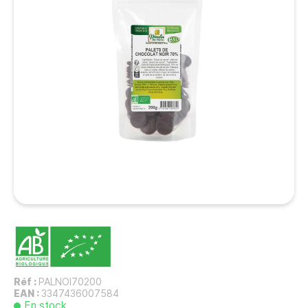
Réf :
PALNOI70200
EAN :
3347436007584
En stock