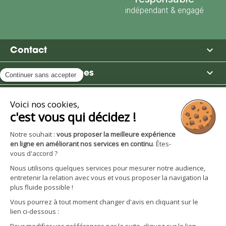
indépendant & engagé

Contact

Moulin des Moines

Boutique

Avantages et services
S'inscrire à la newsletter
Facebook
YouTube
Instagram
LinkedIn