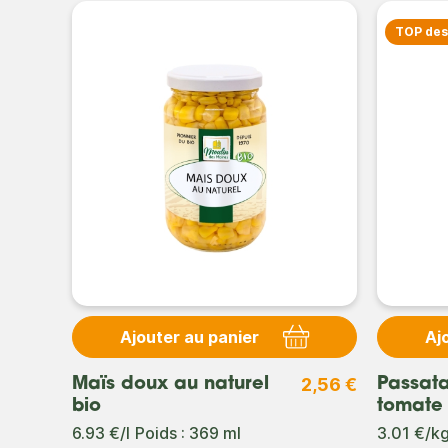
TOP de
Ajouter au panier
Aj
2,56 €
Maïs doux au naturel
Passata
bio
tomate 
6.93 €/l
Poids : 369 ml
3.01 €/k