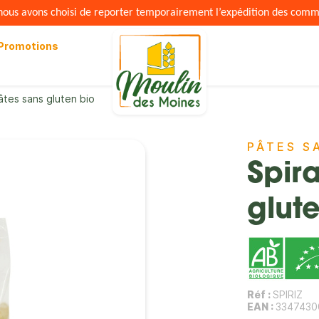
s nous avons choisi de reporter temporairement l’expédition des com
Promotions
âtes sans gluten bio
PÂTES S
Spira
glut
Réf :
SPIRIZ
EAN :
3347430