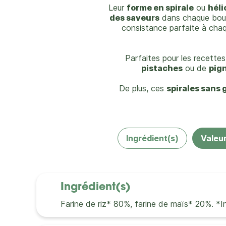
Leur
forme en spirale
ou
héli
des saveurs
dans chaque bouc
consistance parfaite à chaq
Parfaites pour les recette
pistaches
ou de
pig
De plus, ces
spirales sans 
Ingrédient(s)
Valeur
Ingrédient(s)
Farine de riz* 80%, farine de maïs* 20%. *Ing