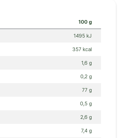
100 g
1495 kJ
357 kcal
1,6 g
0,2 g
77 g
0,5 g
2,6 g
7,4 g