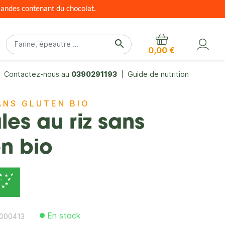
mandes contenant du chocolat.
search
0,00 €
Contactez-nous au
0390291193
Guide de nutrition
ANS GLUTEN BIO
les au riz sans
en bio
En stock
000413