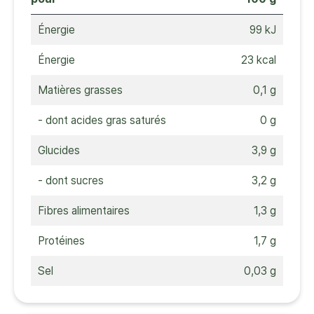
Énergie
99 kJ
Énergie
23 kcal
Matières grasses
0,1 g
- dont acides gras saturés
0 g
Glucides
3,9 g
- dont sucres
3,2 g
Fibres alimentaires
1,3 g
Protéines
1,7 g
Sel
0,03 g