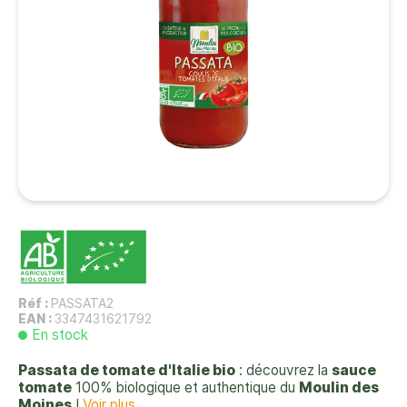
Réf :
PASSATA2
EAN :
3347431621792
En stock
Passata de tomate d'Italie bio
: découvrez la
sauce
tomate
100% biologique et authentique du
Moulin des
Moines
!
Voir plus...