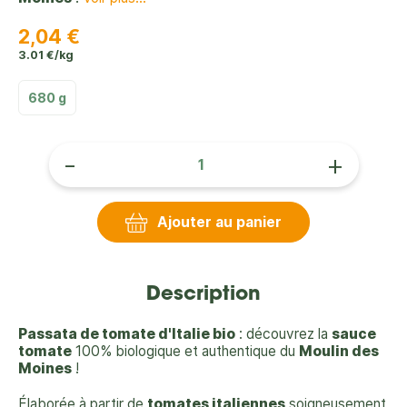
2,04 €
3.01 €/kg
680 g
-
+
Ajouter au panier
Description
Passata de tomate d'Italie bio
: découvrez la
sauce
tomate
100% biologique et authentique du
Moulin des
Moines
!
Élaborée à partir de
tomates italiennes
soigneusement