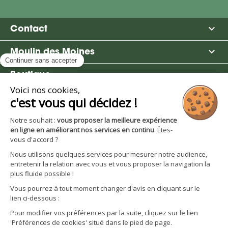

Contact

Moulin des Moines

Boutique

Avantages et services
S'inscrire à la newsletter
Facebook
YouTube
Instagram
LinkedIn