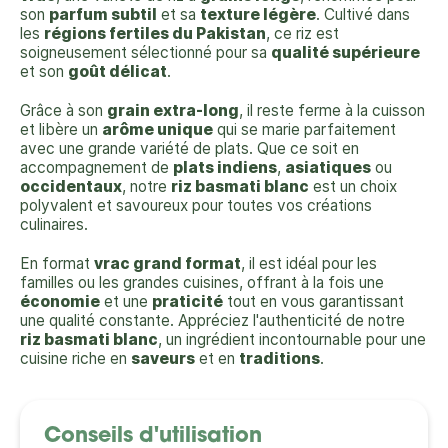
son
parfum subtil
et sa
texture légère
. Cultivé dans
les
régions fertiles du Pakistan
, ce riz est
soigneusement sélectionné pour sa
qualité supérieure
et son
goût délicat
.
Grâce à son
grain extra-long
, il reste ferme à la cuisson
et libère un
arôme unique
qui se marie parfaitement
avec une grande variété de plats. Que ce soit en
accompagnement de
plats indiens
,
asiatiques
ou
occidentaux
, notre
riz basmati blanc
est un choix
polyvalent et savoureux pour toutes vos créations
culinaires.
En format
vrac grand format
, il est idéal pour les
familles ou les grandes cuisines, offrant à la fois une
économie
et une
praticité
tout en vous garantissant
une qualité constante. Appréciez l'authenticité de notre
riz basmati blanc
, un ingrédient incontournable pour une
cuisine riche en
saveurs
et en
traditions
.
Conseils d'utilisation