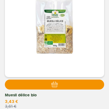
Muesli délice bio
3,43 €
3,61 €