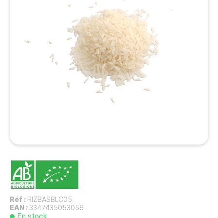
Réf :
RIZBASBLC05
EAN :
3347435053056
En stock