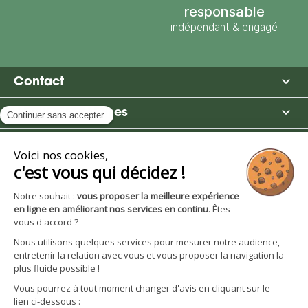
responsable
indépendant & engagé

Contact

Moulin des Moines

Boutique

Avantages et services
S'inscrire à la newsletter
Facebook
YouTube
Instagram
LinkedIn