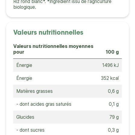
Riz rond blanc*. *Ingrédient issu de l'agriculture
biologique.
Valeurs nutritionnelles
Valeurs nutritionnelles moyennes
pour
100 g
Énergie
1496 kJ
Énergie
352 kcal
Matières grasses
0,6 g
- dont acides gras saturés
0,1 g
Glucides
79 g
- dont sucres
0,3 g