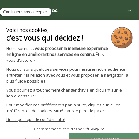

Moulin des Moines

Boutique

Avantages et services
S'inscrire à la newsletter
Facebook
YouTube
Instagram
LinkedIn
CGV particuliers
Politique de confidentialité