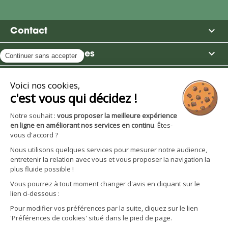

Contact

Moulin des Moines

Boutique

Avantages et services
S'inscrire à la newsletter
Facebook
YouTube
Instagram
LinkedIn