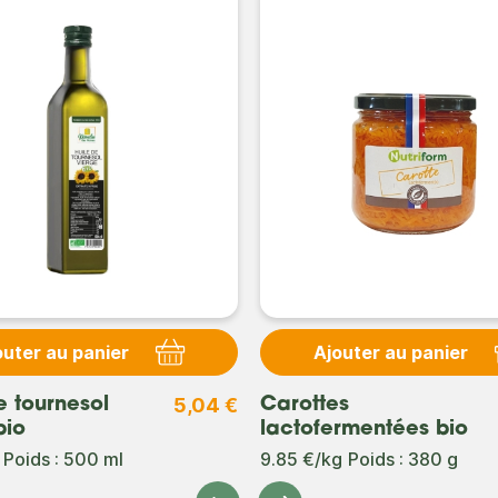
outer au panier
Ajouter au panier
5,04 €
e tournesol
Carottes
bio
lactofermentées bio
Poids : 500 ml
9.85 €/kg
Poids : 380 g