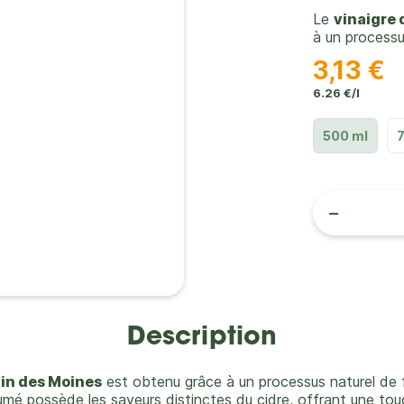
Le
vinaigre 
à un processu
3,13 €
6.26 €/l
500 ml
-
Description
lin des Moines
est obtenu grâce à un processus naturel de 
é possède les saveurs distinctes du cidre, offrant une touc