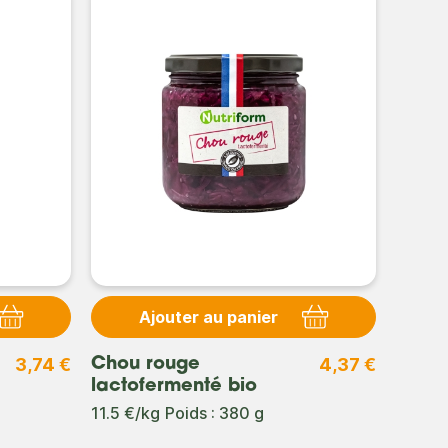
Ajouter au panier
3,74 €
4,37 €
Chou rouge
Vinai
lactofermenté bio
bio
11.5 €/kg
Poids : 380 g
10.94 