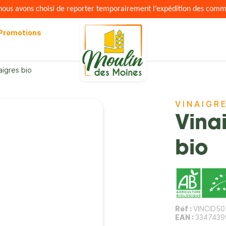
s nous avons choisi de reporter temporairement l’expédition des com
Promotions
aigres bio
VINAIGR
Vina
bio
Réf :
VINCID50
EAN :
3347439