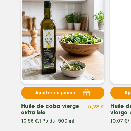
Ajouter au panier
Aj
4,01 €
5,28 €
Huile de colza vierge
Huile d
extra bio
vierge 
10.56 €/l
Poids : 500 ml
10.07 €/l