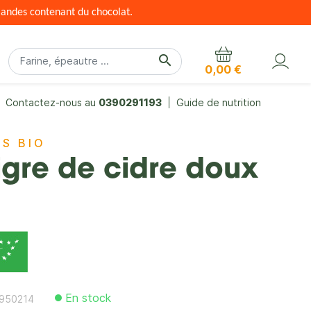
mandes contenant du chocolat.
search
0,00 €
Contactez-nous au
0390291193
Guide de nutrition
ES BIO
igre de cidre doux
En stock
950214