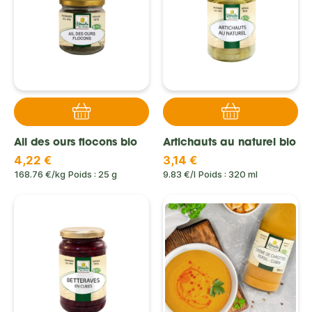
Ail des ours flocons bio
Artichauts au naturel bio
4,22 €
3,14 €
168.76 €/kg
Poids : 25 g
9.83 €/l
Poids : 320 ml