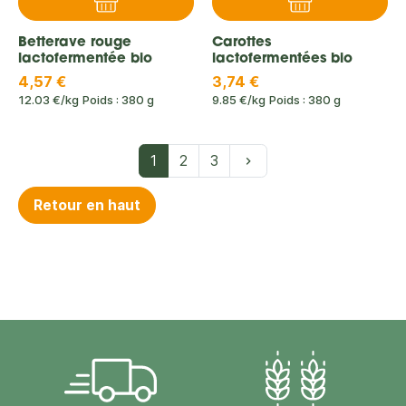
Betterave rouge
Carottes
lactofermentée bio
lactofermentées bio
4,57 €
3,74 €
12.03 €/kg
Poids : 380 g
9.85 €/kg
Poids : 380 g
Suivant
1
2
3
keyboard_arrow_right
Retour en haut