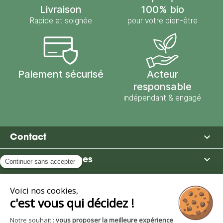
Livraison
100% bio
Rapide et soignée
pour votre bien-être
Paiement sécurisé
Acteur
responsable
indépendant & engagé

Contact

Moulin des Moines

Boutique

Avantages et services