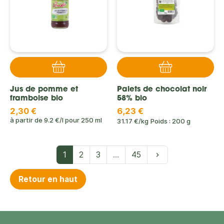
Jus de pomme et
Palets de chocolat noir
framboise bio
58% bio
2,30 €
6,23 €
à partir de
9.2 €/l
pour
250 ml
31.17 €/kg
Poids : 200 g
Suivant
1
2
3
…
45
keyboard_arrow_right
Retour en haut