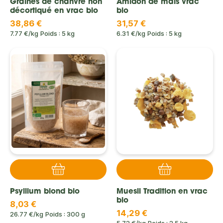
Graines de chanvre non
Amidon de maïs vrac
décortiqué en vrac bio
bio
38,86 €
31,57 €
7.77 €/kg
Poids : 5 kg
6.31 €/kg
Poids : 5 kg
Psyllium blond bio
Muesli Tradition en vrac
bio
8,03 €
14,29 €
26.77 €/kg
Poids : 300 g