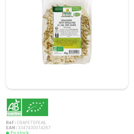
Réf :
CRAPETEPEAIL
EAN :
3347430014267
En stock