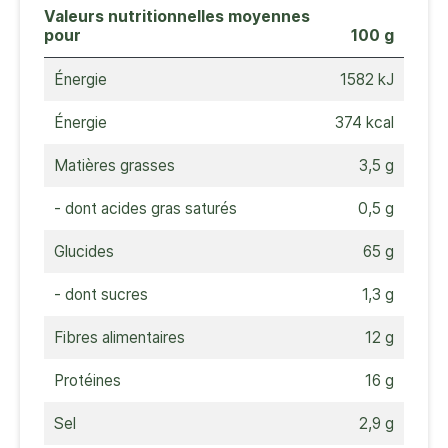
Valeurs nutritionnelles moyennes
pour
100 g
Énergie
1582 kJ
Énergie
374 kcal
Matières grasses
3,5 g
- dont acides gras saturés
0,5 g
Glucides
65 g
- dont sucres
1,3 g
Fibres alimentaires
12 g
Protéines
16 g
Sel
2,9 g