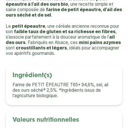
épeautre à l’ail des ours bio
, une recette simple et
saine composée de
farine de petit épeautre, d’ail des
ours séché et de sel
.
Le
petit épeautre
, une céréale ancienne reconnue pour
son
faible taux de gluten et sa richesse en fibres
,
s’associe parfaitement à la douceur aromatique de l’
ail
des ours
. Fabriqués en Alsace, ces
mini pains azymes
sont
croustillants et légers
, idéals pour accompagner
vos apéritifs gourmands.
Ingrédient(s)
Farine de PETIT ÉPEAUTRE T65* 94,6%, sel, ail
des ours séché* 2,5%. *Ingrédients issus de
l'agriculture biologique.
Valeurs nutritionnelles