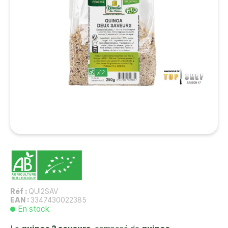
Réf :
QUI2SAV
EAN :
3347430022385
En stock