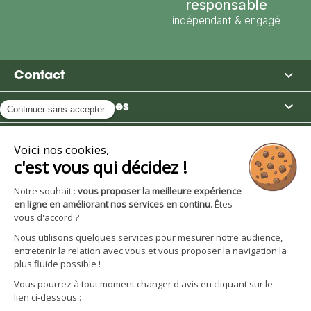
responsable
indépendant & engagé

Contact

Moulin des Moines

Boutique

Avantages et services
S'inscrire à la newsletter
Facebook
YouTube
Instagram
LinkedIn