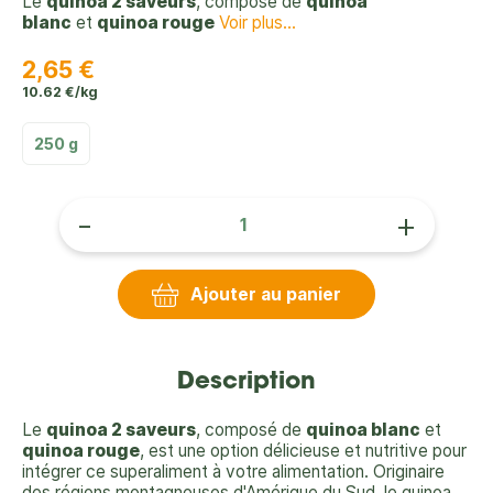
Le
quinoa 2 saveurs
, composé de
quinoa
blanc
et
quinoa rouge
Voir plus...
2,65 €
10.62 €/kg
250 g
-
+
Ajouter au panier
Description
Le
quinoa 2 saveurs
, composé de
quinoa blanc
et
quinoa rouge
, est une option délicieuse et nutritive pour
intégrer ce superaliment à votre alimentation. Originaire
des régions montagneuses d'Amérique du Sud, le quinoa