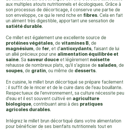
aux multiples atouts nutritionnels et écologiques. Grâce à
son processus de décorticage, il conserve une partie de
son enveloppe, ce qui le rend riche en
fibres
. Cela en fait
un aliment très digestible, apportant une sensation de
satiété durable
.
Ce millet est également une excellente source de
protéines végétales
, de
vitamines B
, de
magnésium
, de
fer
, et d’
antioxydants
, faisant de lui
un allié précieux pour une
alimentation équilibrée et
saine
. Sa
saveur douce
et légèrement
noisette
rehausse de nombreux plats, qu'il s'agisse de
salades
, de
soupes
, de
gratin
, ou même de
desserts
.
En cuisine, le millet brun décortiqué se prépare facilement
: il suffit de le rincer et de le cuire dans de l'eau bouillante.
Respectueux de l'environnement, sa culture nécessite peu
d'eau et il est souvent cultivé en
agriculture
biologique
, contribuant ainsi à des
pratiques
agricoles durables
.
Intégrez le millet brun décortiqué dans votre alimentation
pour bénéficier de ses bienfaits nutritionnels tout en