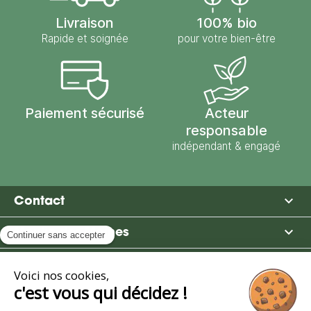
Livraison
100% bio
Rapide et soignée
pour votre bien-être
Paiement sécurisé
Acteur
responsable
indépendant & engagé

Contact

Moulin des Moines

Boutique

Avantages et services