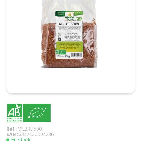
Réf :
MILBRU500
EAN :
3347430004336
En stock