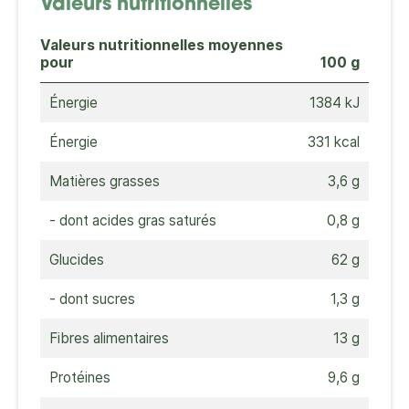
Valeurs nutritionnelles
Valeurs nutritionnelles moyennes
pour
100 g
Énergie
1384 kJ
Énergie
331 kcal
Matières grasses
3,6 g
- dont acides gras saturés
0,8 g
Glucides
62 g
- dont sucres
1,3 g
Fibres alimentaires
13 g
Protéines
9,6 g