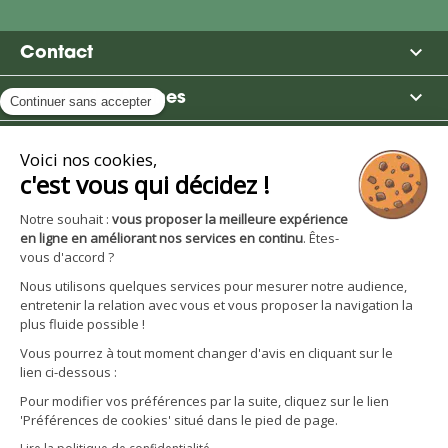

Contact

Moulin des Moines

Boutique

Avantages et services
S'inscrire à la newsletter
Facebook
YouTube
Instagram
LinkedIn