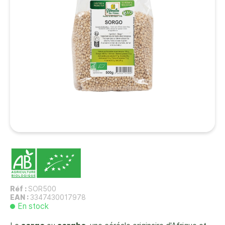
Réf :
SOR500
EAN :
3347430017978
En stock