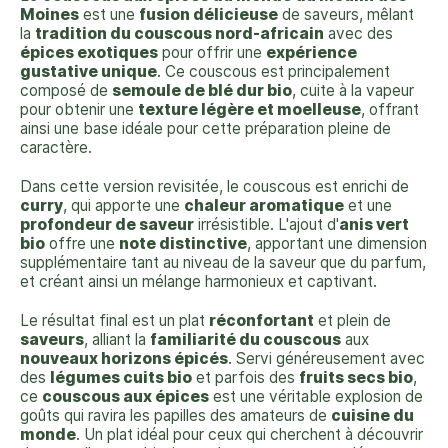
Moines
est une
fusion délicieuse
de saveurs, mêlant
la
tradition du couscous nord-africain
avec des
épices exotiques
pour offrir une
expérience
gustative unique
. Ce couscous est principalement
composé de
semoule de blé dur bio
, cuite à la vapeur
pour obtenir une
texture légère et moelleuse
, offrant
ainsi une base idéale pour cette préparation pleine de
caractère.
Dans cette version revisitée, le couscous est enrichi de
curry
, qui apporte une
chaleur aromatique
et une
profondeur de saveur
irrésistible. L'ajout d'
anis vert
bio
offre une
note distinctive
, apportant une dimension
supplémentaire tant au niveau de la saveur que du parfum,
et créant ainsi un mélange harmonieux et captivant.
Le résultat final est un plat
réconfortant
et plein de
saveurs
, alliant la
familiarité du couscous
aux
nouveaux horizons épicés
. Servi généreusement avec
des
légumes cuits bio
et parfois des
fruits secs bio
,
ce
couscous aux épices
est une véritable explosion de
goûts qui ravira les papilles des amateurs de
cuisine du
monde
. Un plat idéal pour ceux qui cherchent à découvrir