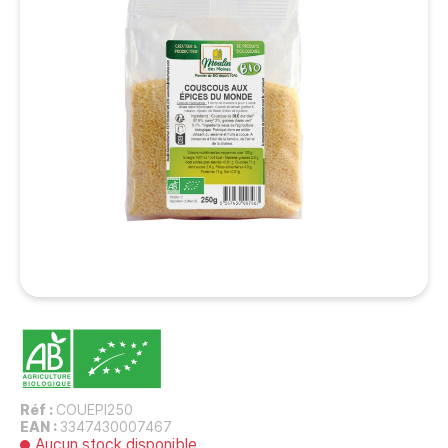
Réf :
COUEPI250
EAN :
3347430007467
Aucun stock disponible