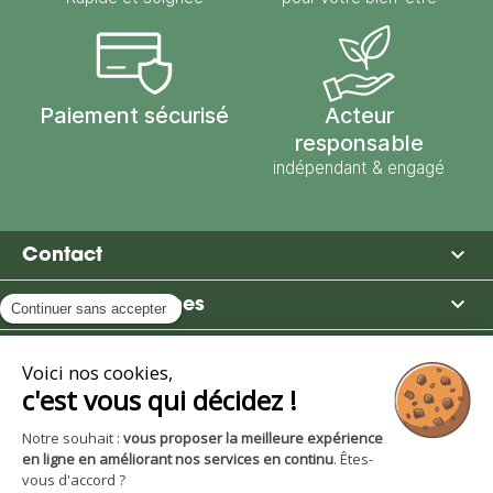
Paiement sécurisé
Acteur
responsable
indépendant & engagé

Contact

Moulin des Moines

Boutique

Avantages et services
S'inscrire à la newsletter