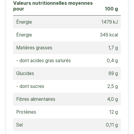
Valeurs nutritionnelles moyennes
pour
100 g
Énergie
1479 kJ
Énergie
349 kcal
Matières grasses
1,7 g
- dont acides gras saturés
0,4 g
Glucides
69 g
- dont sucres
2,5 g
Fibres alimentaires
4,0 g
Protéines
12 g
Sel
0,11 g