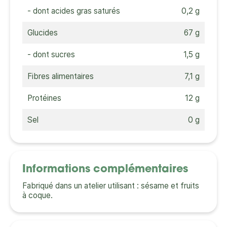
- dont acides gras saturés
0,2 g
Glucides
67 g
- dont sucres
1,5 g
Fibres alimentaires
7,1 g
Protéines
12 g
Sel
0 g
Informations complémentaires
Fabriqué dans un atelier utilisant : sésame et fruits
à coque.