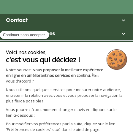

Contact

Moulin des Moines

Boutique

Avantages et services
S'inscrire à la newsletter
Facebook
YouTube
Instagram
LinkedIn