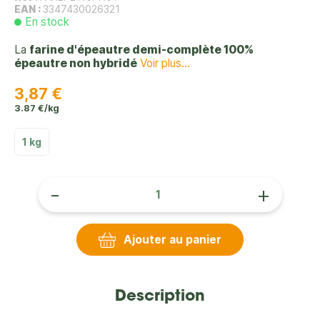
EAN :
3347430026321
En stock
La
farine d'épeautre demi-complète 100%
épeautre non hybridé
Voir plus...
3,87 €
3.87 €/kg
1 kg
-
+
Ajouter au panier
Description