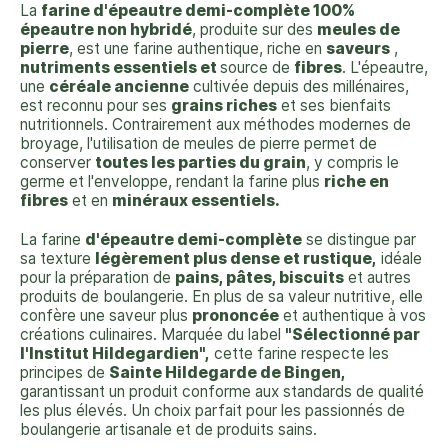
La
farine d'épeautre demi-complète 100%
épeautre non hybridé
, produite sur des
meules de
pierre
, est une farine authentique, riche en
saveurs
,
nutriments essentiels et
source de
fibres
. L'épeautre,
une
céréale ancienne
cultivée depuis des millénaires,
est reconnu pour ses
grains riches
et ses bienfaits
nutritionnels. Contrairement aux méthodes modernes de
broyage, l'utilisation de meules de pierre permet de
conserver
toutes les parties du grain
, y compris le
germe et l'enveloppe, rendant la farine plus
riche en
fibres
et en
minéraux essentiels.
La farine
d'épeautre demi-complète
se distingue par
sa texture
légèrement plus dense et rustique,
idéale
pour la préparation de
pains, pâtes, biscuits
et autres
produits de boulangerie. En plus de sa valeur nutritive, elle
confère une saveur plus
prononcée
et authentique à vos
créations culinaires. Marquée du label
"Sélectionné par
l'Institut Hildegardien",
cette farine respecte les
principes de
Sainte Hildegarde de Bingen,
garantissant un produit conforme aux standards de qualité
les plus élevés. Un choix parfait pour les passionnés de
boulangerie artisanale et de produits sains.