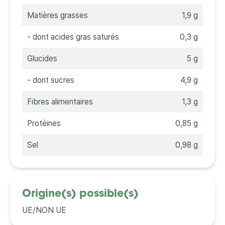
Matières grasses
1,9 g
- dont acides gras saturés
0,3 g
Glucides
5 g
- dont sucres
4,9 g
Fibres alimentaires
1,3 g
Protéines
0,85 g
Sel
0,98 g
Origine(s) possible(s)
UE/NON UE