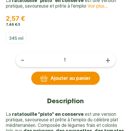
La
ratatouille "pisto" en conserve
est une version
pratique, savoureuse et prête à l'emploi
Voir plus...
2,57 €
7.46 €/l
345 ml
-
+
Ajouter au panier
Description
La
ratatouille "pisto" en conserve
est une version
pratique, savoureuse et prête à l'emploi du célèbre plat
méditerranéen. Composée de légumes frais et colorés
tels que
des poivrons
,
des courgettes
,
des tomates
,