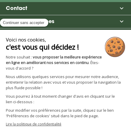

Contact

Moulin des Moines

Boutique

Avantages et services
S'inscrire à la newsletter
Facebook
YouTube
Instagram
LinkedIn