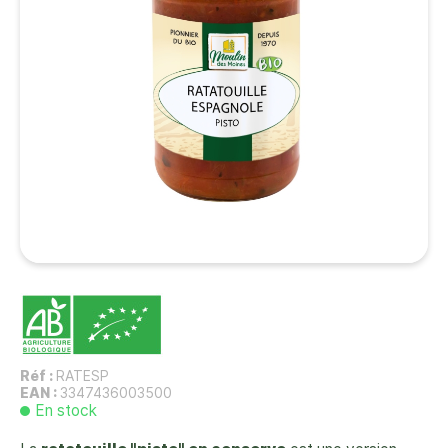
Réf :
RATESP
EAN :
3347436003500
En stock