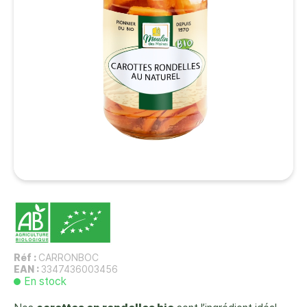
Réf :
CARRONBOC
EAN :
3347436003456
En stock