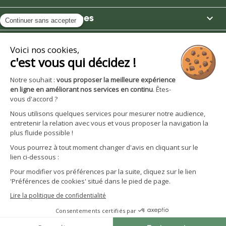

Moulin des Moines

Boutique

Avantages et services
S'inscrire à la newsletter
Facebook
YouTube
Instagram
LinkedIn
CGV particuliers
Politique de confidentialité