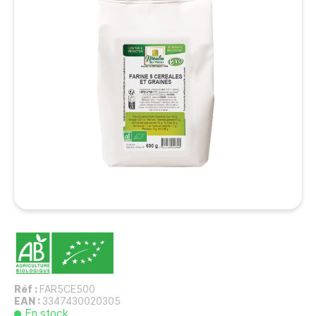
Réf :
FAR5CE500
EAN :
3347430020305
En stock