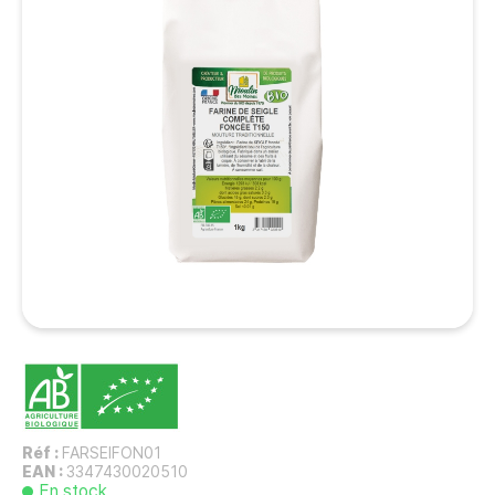
Réf :
FARSEIFON01
EAN :
3347430020510
En stock