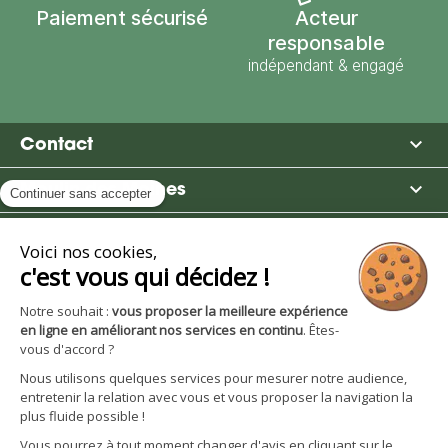
Paiement sécurisé
Acteur
responsable
indépendant & engagé

Contact

Moulin des Moines

Boutique

Avantages et services
S'inscrire à la newsletter
Facebook
YouTube
Instagram
LinkedIn