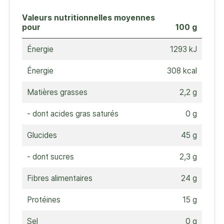
Valeurs nutritionnelles moyennes
pour
100 g
Énergie
1293 kJ
Énergie
308 kcal
Matières grasses
2,2 g
- dont acides gras saturés
0 g
Glucides
45 g
- dont sucres
2,3 g
Fibres alimentaires
24 g
Protéines
15 g
Sel
0 g