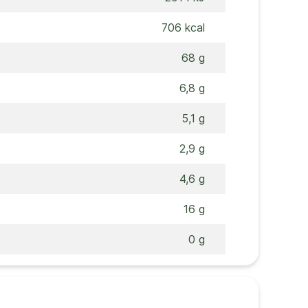
706 kcal
68 g
6,8 g
5,1 g
2,9 g
4,6 g
16 g
0 g