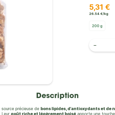
5,31 €
26.54 €/kg
200 g
-
Description
 source précieuse de
bons lipides, d’antioxydants et de 
. Leur
goût riche et légèrement boisé
apporte une touche 