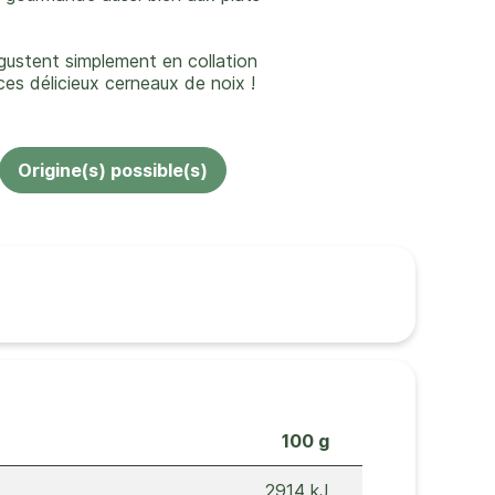
égustent simplement en collation
es délicieux cerneaux de noix !
Origine(s) possible(s)
100 g
2914 kJ