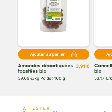
Ajouter au panier
Aj
3,91 €
Amandes décortiquées
Cannel
toastées bio
bio
39.06 €/kg
Poids : 100 g
53.17 €/
A TESTER