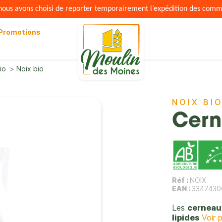
s nous avons choisi de reporter temporairement l’expédition des com
Promotions
io
Noix bio
NOIX BI
Cern
Réf :
NOIX
EAN :
3347430
Les
cerneau
lipides
Voir p