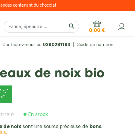
mandes contenant du chocolat.
search
0,00 €
Contactez-nous au
0390291193
Guide de nutrition
O
eaux de noix bio
En stock
021692
x de noix
sont une source précieuse de
bons
lus...