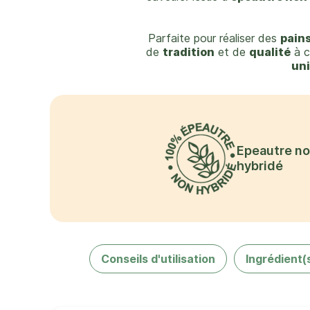
Parfaite pour réaliser des
pains
de
tradition
et de
qualité
à c
un
Epeautre n
hybridé
Conseils d'utilisation
Ingrédient(