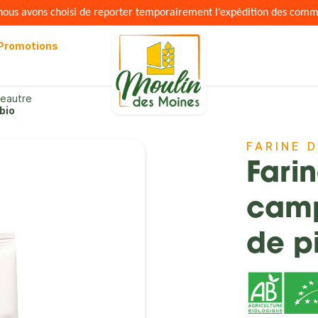
s nous avons choisi de reporter temporairement l’expédition des com
Promotions
peautre
bio
FARINE 
Fari
camp
de p