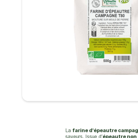
La
farine d'épeautre campa
saveurs. Issue d’
épeautre non