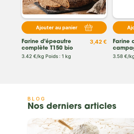
Ajouter au panier
Aj
3,42 €
Farine d'épeautre
Farine 
complète T150 bio
campag
3.42 €/kg
Poids : 1 kg
3.58 €/k
BLOG
Nos derniers articles