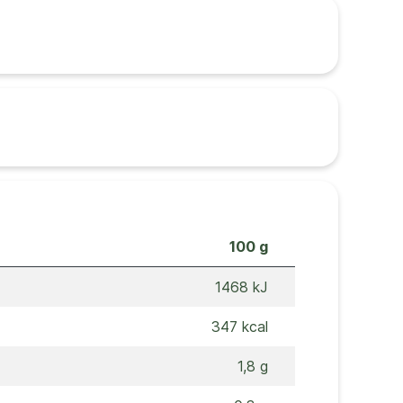
100 g
1468 kJ
347 kcal
1,8 g