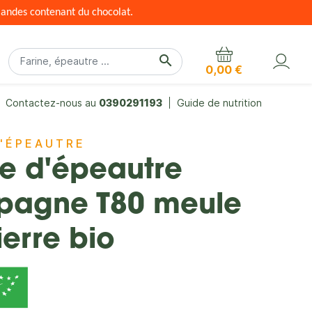
mandes contenant du chocolat.
search
0,00 €
Contactez-nous au
0390291193
Guide de nutrition
D'ÉPEAUTRE
ne d'épeautre
agne T80 meule
ierre bio