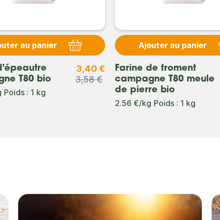
outer au panier
Ajouter au panier
3,40 €
d'épeautre
Farine de froment
3,58 €
ne T80 bio
campagne T80 meule
de pierre bio
g
Poids : 1 kg
2.56 €/kg
Poids : 1 kg