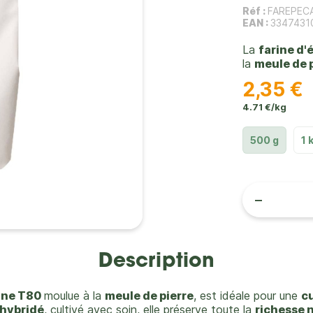
Réf :
FAREPEC
EAN :
3347431
La
farine d
la
meule de 
2,35 €
4.71 €/kg
500 g
1 
-
Description
gne T80
moulue à la
meule de pierre
, est idéale pour une
c
 hybridé
, cultivé avec soin, elle préserve toute la
richesse 