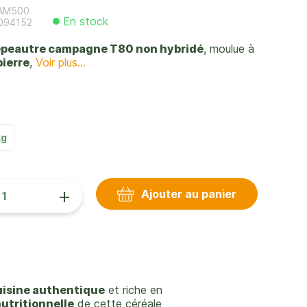
AM500
En stock
094152
'épeautre campagne T80 non hybridé
, moulue à
pierre
,
Voir plus...
kg
+
Ajouter au panier
uisine authentique
et riche en
nutritionnelle
de cette céréale