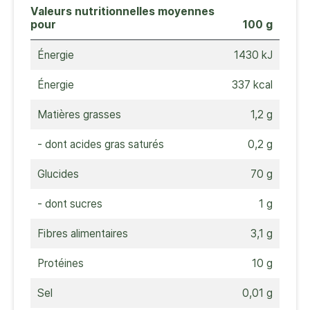
Valeurs nutritionnelles moyennes
pour
100 g
Énergie
1430 kJ
Énergie
337 kcal
Matières grasses
1,2 g
- dont acides gras saturés
0,2 g
Glucides
70 g
- dont sucres
1 g
Fibres alimentaires
3,1 g
Protéines
10 g
Sel
0,01 g