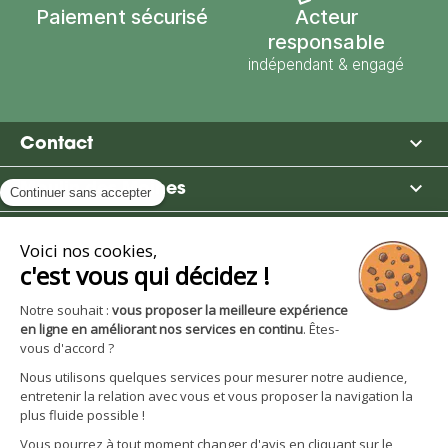
Paiement sécurisé
Acteur
responsable
indépendant & engagé

Contact

Moulin des Moines

Boutique

Avantages et services
S'inscrire à la newsletter
Facebook
YouTube
Instagram
LinkedIn