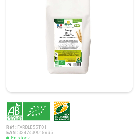
Réf :
FARBLE55T01
EAN :
3347430019965
En stock