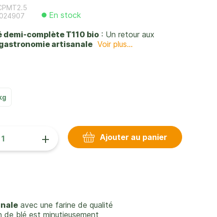
CPMT2.5
En stock
024907
lé demi-complète T110 bio
: Un retour aux
gastronomie artisanale
Voir plus...
kg
+
Ajouter au panier
anale
avec une farine de qualité
in de blé est minutieusement