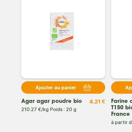
Ajouter au panier
Aj
4,44 €
4,21 €
Agar agar poudre bio
Farine 
T150 bi
210.27 €/kg
Poids : 20 g
France
à partir 