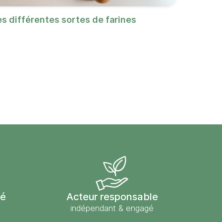
es différentes sortes de farines
sé
Acteur responsable
indépendant & engagé