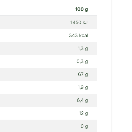
100 g
1450 kJ
343 kcal
1,3 g
0,3 g
67 g
1,9 g
6,4 g
12 g
0 g