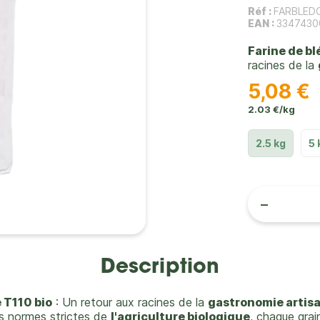
Réf :
FARBLED
EAN :
3347430
Farine de b
racines de la
5,08 €
2.03 €/kg
2.5 kg
5 
-
Description
 T110 bio
: Un retour aux racines de la
gastronomie artis
les normes strictes de
l'agriculture biologique
, chaque gra