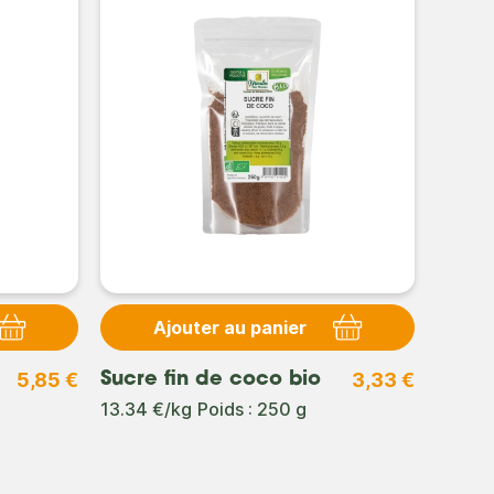
Ajouter au panier
5,85 €
3,33 €
Sucre fin de coco bio
Xylito
13.34 €/kg
Poids : 250 g
17.75 