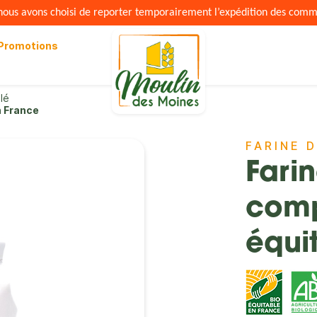
s nous avons choisi de reporter temporairement l’expédition des com
Promotions
lé
n France
FARINE 
Fari
comp
équi