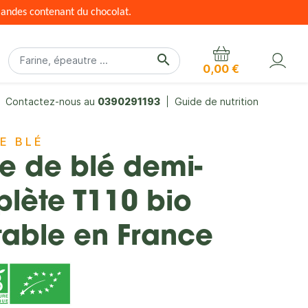
mandes contenant du chocolat.
search
0,00 €
Contactez-nous au
0390291193
Guide de nutrition
DE BLÉ
ne de blé demi-
lète T110 bio
table en France