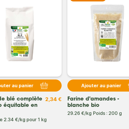
outer au panier
Ajouter au panier
2,34 €
de blé complète
Farine d'amandes -
o équitable en
blanche bio
29.26 €/kg
Poids : 200 g
de
2.34 €/kg
pour
1 kg