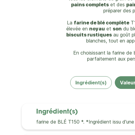
pains complets
et des
pai
préparer des 
La
farine de blé complète
T1
élevée en
noyau
et
son
du blé
biscuits rustiques
au goût pl
blanches, tout en app
En choisissant la farine de
parfaitement aux per
Ingrédient(s)
Valeur
Ingrédient(s)
farine de BLÉ T150 *. *Ingrédient issu d'une 