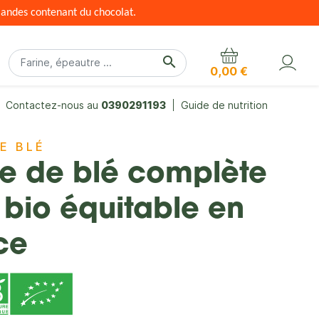
mandes contenant du chocolat.
search
0,00 €
Contactez-nous au
0390291193
Guide de nutrition
DE BLÉ
ne de blé complète
 bio équitable en
ce