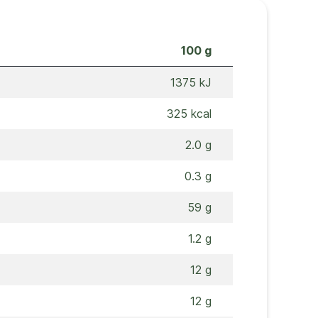
100 g
1375 kJ
325 kcal
2.0 g
0.3 g
59 g
1.2 g
12 g
12 g