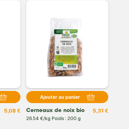
Ajouter au panier
5,08 €
5,31 €
Cerneaux de noix bio
Sucre
bio
26.54 €/kg
Poids : 200 g
49.97 