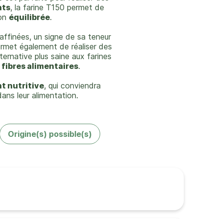
nts
, la farine T150 permet de
ion
équilibrée
.
raffinées, un signe de sa teneur
permet également de réaliser des
ternative plus saine aux farines
n
fibres alimentaires
.
t nutritive
, qui conviendra
ans leur alimentation.
Origine(s) possible(s)