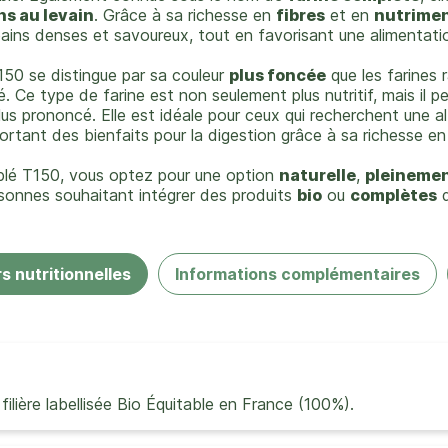
ns au levain
. Grâce à sa richesse en
fibres
et en
nutrime
pains denses et savoureux, tout en favorisant une alimentat
50 se distingue par sa couleur
plus foncée
que les farines 
. Ce type de farine est non seulement plus nutritif, mais il 
us prononcé. Elle est idéale pour ceux qui recherchent une al
ortant des bienfaits pour la digestion grâce à sa richesse e
 blé T150, vous optez pour une option
naturelle
,
pleinemen
sonnes souhaitant intégrer des produits
bio
ou
complètes
d
s nutritionnelles
Informations complémentaires
filière labellisée Bio Équitable en France (100%).