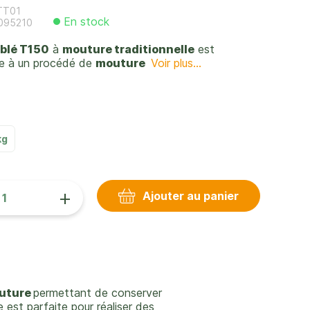
TT01
En stock
095210
 blé T150
à
mouture traditionnelle
est
e à un procédé de
mouture
Voir plus...
kg
+
Ajouter au panier
uture
permettant de conserver
le est parfaite pour réaliser des