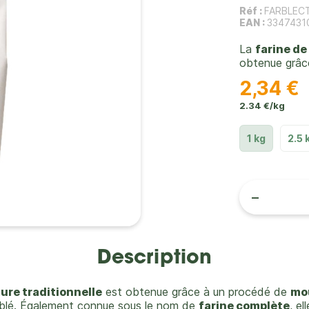
Réf :
FARBLEC
EAN :
3347431
La
farine de
obtenue grâc
2,34 €
2.34 €/kg
1 kg
2.5 
-
Description
ure traditionnelle
est obtenue grâce à un procédé de
mo
e blé. Également connue sous le nom de
farine complète
, el