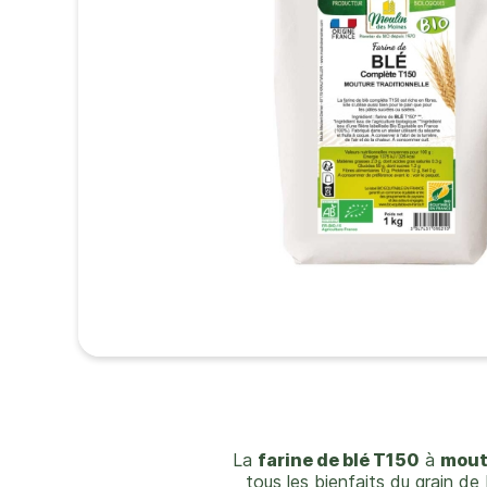
La
farine de blé T150
à
mout
tous les bienfaits du grain d