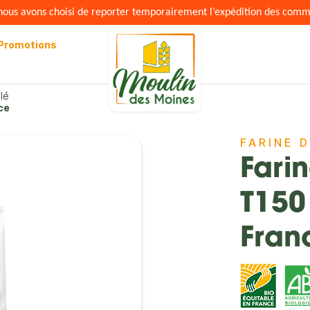
s nous avons choisi de reporter temporairement l’expédition des com
Promotions
lé
ce
FARINE 
Fari
T150
Fran