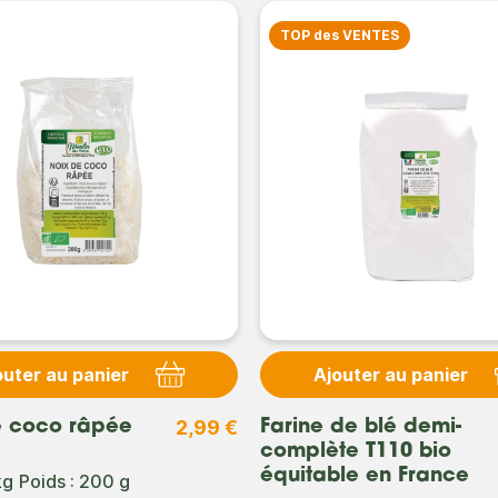
TOP des VENTES
outer au panier
Ajouter au panier
2,99 €
e coco râpée
Farine de blé demi-
complète T110 bio
équitable en France
kg
Poids : 200 g