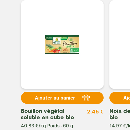
Ajouter au panier
Aj
3,20 €
2,45 €
Bouillon végétal
Noix d
soluble en cube bio
bio
40.83 €/kg
Poids : 60 g
14.97 €/