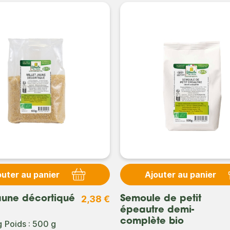
outer au panier
Ajouter au panier
2,38 €
jaune décortiqué
Semoule de petit
épeautre demi-
complète bio
g
Poids : 500 g