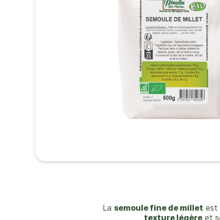
La
semoule fine de millet
est 
texture légère
et s