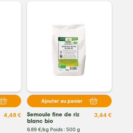
Ajouter au panier
4,48 €
3,44 €
Semoule fine de riz
Semou
blanc bio
sarra
6.89 €/kg
Poids : 500 g
9.77 €