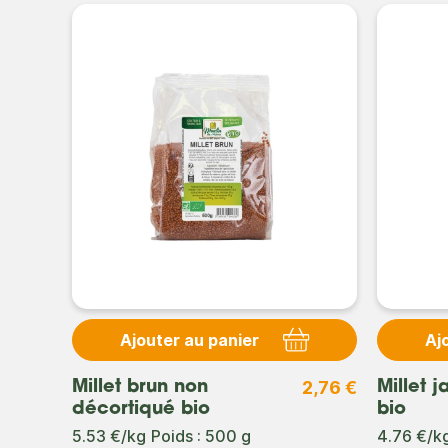
Ajouter au panier
Aj
4,89 €
2,76 €
Millet brun non
Millet 
décortiqué bio
bio
5.53 €/kg
Poids : 500 g
4.76 €/k