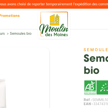
s nous avons choisi de reporter temporairement l’expédition des com
Promotions
urs
Semoules bio
SEMOULE
Semo
bio
Réf :
SEMMIL5
EAN :
3347431