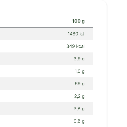
100 g
1480 kJ
349 kcal
3,9 g
1,0 g
69 g
2,2 g
3,8 g
9,8 g