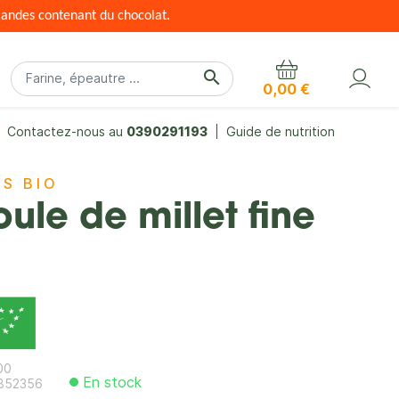
mandes contenant du chocolat.
search
0,00 €
Contactez-nous au
0390291193
Guide de nutrition
S BIO
ule de millet fine
00
En stock
852356