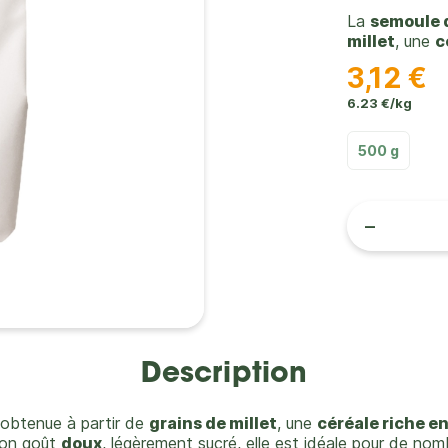
La
semoule d
millet
, une
c
3,12 €
6.23 €/kg
500 g
-
Description
obtenue à partir de
grains de millet
, une
céréale riche e
on goût
doux
, légèrement sucré, elle est idéale pour de no